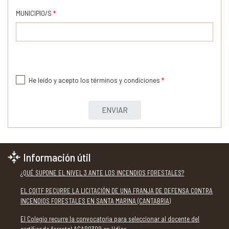
MUNICIPIO/S
*
He leído y acepto los términos y condiciones
*
ENVIAR
Información útil
¿QUÉ SUPONE EL NIVEL 3 ANTE LOS INCENDIOS FORESTALES?
EL COITF RECURRE LA LICITACIÓN DE UNA FRANJA DE DEFENSA CONTRA
INCENDIOS FORESTALES EN SANTA MARINA (CANTABRIA)
El Colegio recurre la convocatoria para seleccionar al docente del
certificado forestal AGAR0309 en Udías