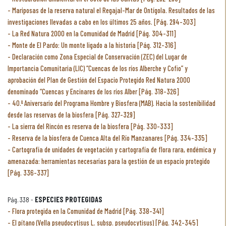
Mariposas de la reserva natural el Regajal-Mar de Ontígola. Resultados de las
investigaciones llevadas a cabo en los últimos 25 años. [Pág. 294-303]
La Red Natura 2000 en la Comunidad de Madrid [Pág. 304-311]
Monte de El Pardo: Un monte ligado a la historia [Pág. 312-316]
Declaración como Zona Especial de Conservación (ZEC) del Lugar de
Importancia Comunitaria (LIC) “Cuencas de los ríos Alberche y Cofio” y
aprobación del Plan de Gestión del Espacio Protegido Red Natura 2000
denominado “Cuencas y Encinares de los ríos Alber [Pág. 318-326]
40.º Aniversario del Programa Hombre y Biosfera (MAB). Hacia la sostenibilidad
desde las reservas de la biosfera [Pág. 327-329]
La sierra del Rincón es reserva de la biosfera [Pág. 330-333]
Reserva de la biosfera de Cuenca Alta del Río Manzanares [Pág. 334-335]
Cartografía de unidades de vegetación y cartografía de flora rara, endémica y
amenazada: herramientas necesarias para la gestión de un espacio protegido
[Pág. 336-337]
Pág. 338 -
ESPECIES PROTEGIDAS
Flora protegida en la Comunidad de Madrid [Pág. 338-341]
El pítano (Vella pseudocytisus L. subsp. pseudocytisus) [Pág. 342-345]