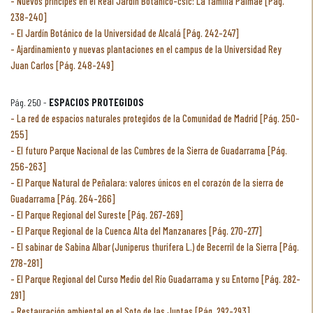
Nuevos príncipes en el Real Jardín Botánico-csic: La familia Palmae [Pág.
238-240]
El Jardín Botánico de la Universidad de Alcalá [Pág. 242-247]
Ajardinamiento y nuevas plantaciones en el campus de la Universidad Rey
Juan Carlos [Pág. 248-249]
Pág. 250 -
ESPACIOS PROTEGIDOS
La red de espacios naturales protegidos de la Comunidad de Madrid [Pág. 250-
255]
El futuro Parque Nacional de las Cumbres de la Sierra de Guadarrama [Pág.
256-263]
El Parque Natural de Peñalara: valores únicos en el corazón de la sierra de
Guadarrama [Pág. 264-266]
El Parque Regional del Sureste [Pág. 267-269]
El Parque Regional de la Cuenca Alta del Manzanares [Pág. 270-277]
El sabinar de Sabina Albar (Juniperus thurifera L.) de Becerril de la Sierra [Pág.
278-281]
El Parque Regional del Curso Medio del Río Guadarrama y su Entorno [Pág. 282-
291]
Restauración ambiental en el Soto de las Juntas [Pág. 292-293]