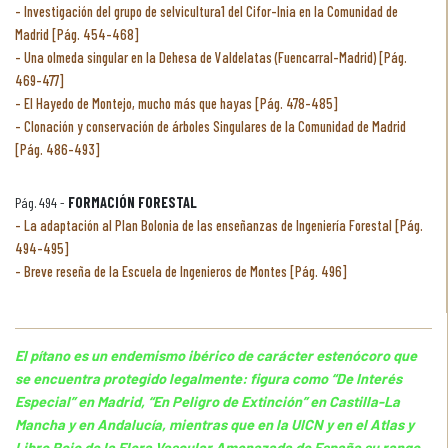
Investigación del grupo de selvicultura1 del Cifor-Inia en la Comunidad de
Madrid [Pág. 454-468]
Una olmeda singular en la Dehesa de Valdelatas (Fuencarral-Madrid) [Pág.
469-477]
El Hayedo de Montejo, mucho más que hayas [Pág. 478-485]
Clonación y conservación de árboles Singulares de la Comunidad de Madrid
[Pág. 486-493]
Pág. 494 -
FORMACIÓN FORESTAL
La adaptación al Plan Bolonia de las enseñanzas de Ingeniería Forestal [Pág.
494-495]
Breve reseña de la Escuela de Ingenieros de Montes [Pág. 496]
El pítano es un endemismo ibérico de carácter estenócoro que
se encuentra protegido legalmente: figura como “De Interés
Especial” en Madrid, “En Peligro de Extinción” en Castilla-La
Mancha y en Andalucía, mientras que en la UICN y en el Atlas y
Libro Rojo de la Flora Vascular Amenazada de España su rango