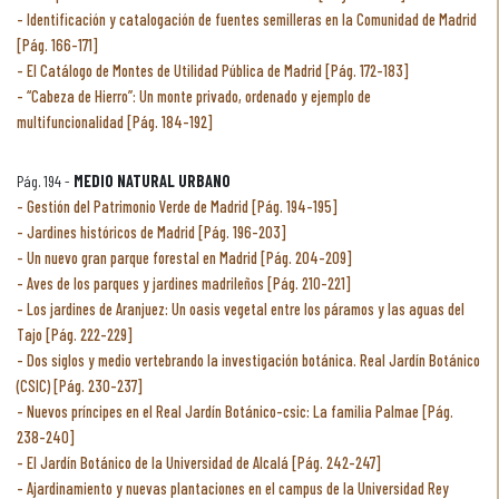
Identificación y catalogación de fuentes semilleras en la Comunidad de Madrid
[Pág. 166-171]
El Catálogo de Montes de Utilidad Pública de Madrid [Pág. 172-183]
“Cabeza de Hierro”: Un monte privado, ordenado y ejemplo de
multifuncionalidad [Pág. 184-192]
Pág. 194 -
MEDIO NATURAL URBANO
Gestión del Patrimonio Verde de Madrid [Pág. 194-195]
Jardines históricos de Madrid [Pág. 196-203]
Un nuevo gran parque forestal en Madrid [Pág. 204-209]
Aves de los parques y jardines madrileños [Pág. 210-221]
Los jardines de Aranjuez: Un oasis vegetal entre los páramos y las aguas del
Tajo [Pág. 222-229]
Dos siglos y medio vertebrando la investigación botánica. Real Jardín Botánico
(CSIC) [Pág. 230-237]
Nuevos príncipes en el Real Jardín Botánico-csic: La familia Palmae [Pág.
238-240]
El Jardín Botánico de la Universidad de Alcalá [Pág. 242-247]
Ajardinamiento y nuevas plantaciones en el campus de la Universidad Rey