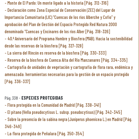
Monte de El Pardo: Un monte ligado a la historia [Pág. 312-316]
Declaración como Zona Especial de Conservación (ZEC) del Lugar de
Importancia Comunitaria (LIC) “Cuencas de los ríos Alberche y Cofio” y
aprobación del Plan de Gestión del Espacio Protegido Red Natura 2000
denominado “Cuencas y Encinares de los ríos Alber [Pág. 318-326]
40.º Aniversario del Programa Hombre y Biosfera (MAB). Hacia la sostenibilidad
desde las reservas de la biosfera [Pág. 327-329]
La sierra del Rincón es reserva de la biosfera [Pág. 330-333]
Reserva de la biosfera de Cuenca Alta del Río Manzanares [Pág. 334-335]
Cartografía de unidades de vegetación y cartografía de flora rara, endémica y
amenazada: herramientas necesarias para la gestión de un espacio protegido
[Pág. 336-337]
Pág. 338 -
ESPECIES PROTEGIDAS
Flora protegida en la Comunidad de Madrid [Pág. 338-341]
El pítano (Vella pseudocytisus L. subsp. pseudocytisus) [Pág. 342-345]
Sobre la presencia de la sabina negra (Juniperus phoenicea L.) en Madrid [Pág.
346-349]
La flora protegida de Peñalara [Pág. 350-354]