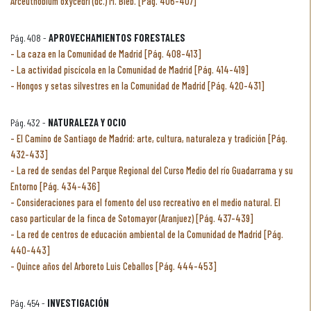
Arceuthobium oxycedri (dc.) M. Bieb. [Pág. 406-407]
Pág. 408 -
APROVECHAMIENTOS FORESTALES
La caza en la Comunidad de Madrid [Pág. 408-413]
La actividad piscícola en la Comunidad de Madrid [Pág. 414-419]
Hongos y setas silvestres en la Comunidad de Madrid [Pág. 420-431]
Pág. 432 -
NATURALEZA Y OCIO
El Camino de Santiago de Madrid: arte, cultura, naturaleza y tradición [Pág.
432-433]
La red de sendas del Parque Regional del Curso Medio del río Guadarrama y su
Entorno [Pág. 434-436]
Consideraciones para el fomento del uso recreativo en el medio natural. El
caso particular de la finca de Sotomayor (Aranjuez) [Pág. 437-439]
La red de centros de educación ambiental de la Comunidad de Madrid [Pág.
440-443]
Quince años del Arboreto Luis Ceballos [Pág. 444-453]
Pág. 454 -
INVESTIGACIÓN