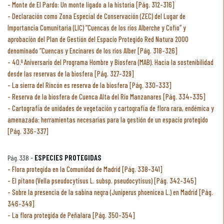
Monte de El Pardo: Un monte ligado a la historia [Pág. 312-316]
Declaración como Zona Especial de Conservación (ZEC) del Lugar de
Importancia Comunitaria (LIC) “Cuencas de los ríos Alberche y Cofio” y
aprobación del Plan de Gestión del Espacio Protegido Red Natura 2000
denominado “Cuencas y Encinares de los ríos Alber [Pág. 318-326]
40.º Aniversario del Programa Hombre y Biosfera (MAB). Hacia la sostenibilidad
desde las reservas de la biosfera [Pág. 327-329]
La sierra del Rincón es reserva de la biosfera [Pág. 330-333]
Reserva de la biosfera de Cuenca Alta del Río Manzanares [Pág. 334-335]
Cartografía de unidades de vegetación y cartografía de flora rara, endémica y
amenazada: herramientas necesarias para la gestión de un espacio protegido
[Pág. 336-337]
Pág. 338 -
ESPECIES PROTEGIDAS
Flora protegida en la Comunidad de Madrid [Pág. 338-341]
El pítano (Vella pseudocytisus L. subsp. pseudocytisus) [Pág. 342-345]
Sobre la presencia de la sabina negra (Juniperus phoenicea L.) en Madrid [Pág.
346-349]
La flora protegida de Peñalara [Pág. 350-354]