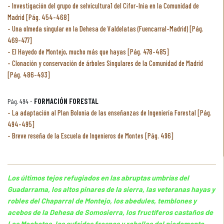
Investigación del grupo de selvicultura1 del Cifor-Inia en la Comunidad de
Madrid [Pág. 454-468]
Una olmeda singular en la Dehesa de Valdelatas (Fuencarral-Madrid) [Pág.
469-477]
El Hayedo de Montejo, mucho más que hayas [Pág. 478-485]
Clonación y conservación de árboles Singulares de la Comunidad de Madrid
[Pág. 486-493]
Pág. 494 -
FORMACIÓN FORESTAL
La adaptación al Plan Bolonia de las enseñanzas de Ingeniería Forestal [Pág.
494-495]
Breve reseña de la Escuela de Ingenieros de Montes [Pág. 496]
Los últimos tejos refugiados en las abruptas umbrías del
Guadarrama, los altos pinares de la sierra, las veteranas hayas y
robles del Chaparral de Montejo, los abedules, temblones y
acebos de la Dehesa de Somosierra, los fructíferos castaños de
Las Machotas, los sufridos fresnos y rebollos del piedemonte,