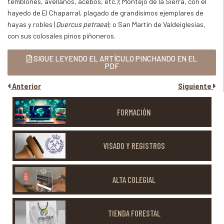
temblones, avellanos, acebos, etc.); Montejo de la Sierra, con el
hayedo de El Chaparral, plagado de grandísimos ejemplares de
hayas y robles (
Quercus petraea
); o San Martín de Valdeiglesias,
con sus colosales pinos piñoneros.
SIGUE LEYENDO EL ARTÍCULO PINCHANDO EN EL
PDF
Anterior
Siguiente
FORMACIÓN
VISADO Y REGISTROS
ALTA COLEGIAL
TIENDA FORESTAL