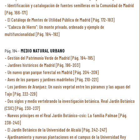
Identificación y catalogación de fuentes semilleras en la Comunidad de Madrid
[Pág. 166-171]
El Catálogo de Montes de Utilidad Pública de Madrid [Pág. 172-183]
“Cabeza de Hierro”: Un monte privado, ordenado y ejemplo de
multifuncionalidad [Pág. 184-192]
Pág. 194 -
MEDIO NATURAL URBANO
Gestión del Patrimonio Verde de Madrid [Pág. 194-195]
Jardines históricos de Madrid [Pág. 196-203]
Un nuevo gran parque forestal en Madrid [Pág. 204-209]
Aves de los parques y jardines madrileños [Pág. 210-221]
Los jardines de Aranjuez: Un oasis vegetal entre los páramos y las aguas del
Tajo [Pág. 222-229]
Dos siglos y medio vertebrando la investigación botánica. Real Jardín Botánico
(CSIC) [Pág. 230-237]
Nuevos príncipes en el Real Jardín Botánico-csic: La familia Palmae [Pág.
238-240]
El Jardín Botánico de la Universidad de Alcalá [Pág. 242-247]
Ajardinamiento y nuevas plantaciones en el campus de la Universidad Rey