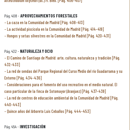
Arceuthobium oxycedri (dc.) M. Bieb. [Pág. 406-407]
Pág. 408 -
APROVECHAMIENTOS FORESTALES
La caza en la Comunidad de Madrid [Pág. 408-413]
La actividad piscícola en la Comunidad de Madrid [Pág. 414-419]
Hongos y setas silvestres en la Comunidad de Madrid [Pág. 420-431]
Pág. 432 -
NATURALEZA Y OCIO
El Camino de Santiago de Madrid: arte, cultura, naturaleza y tradición [Pág.
432-433]
La red de sendas del Parque Regional del Curso Medio del río Guadarrama y su
Entorno [Pág. 434-436]
Consideraciones para el fomento del uso recreativo en el medio natural. El
caso particular de la finca de Sotomayor (Aranjuez) [Pág. 437-439]
La red de centros de educación ambiental de la Comunidad de Madrid [Pág.
440-443]
Quince años del Arboreto Luis Ceballos [Pág. 444-453]
Pág. 454 -
INVESTIGACIÓN