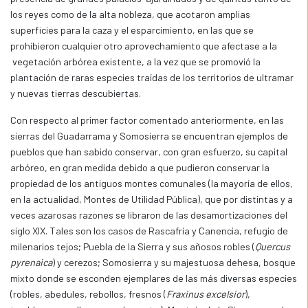
los reyes como de la alta nobleza, que acotaron amplias
superficies para la caza y el esparcimiento, en las que se
prohibieron cualquier otro aprovechamiento que afectase a la
vegetación arbórea existente, a la vez que se promovió la
plantación de raras especies traídas de los territorios de ultramar
y nuevas tierras descubiertas.
Con respecto al primer factor comentado anteriormente, en las
sierras del Guadarrama y Somosierra se encuentran ejemplos de
pueblos que han sabido conservar, con gran esfuerzo, su capital
arbóreo, en gran medida debido a que pudieron conservar la
propiedad de los antiguos montes comunales (la mayoría de ellos,
en la actualidad, Montes de Utilidad Pública), que por distintas y a
veces azarosas razones se libraron de las desamortizaciones del
siglo XIX. Tales son los casos de Rascafría y Canencia, refugio de
milenarios tejos; Puebla de la Sierra y sus añosos robles (
Quercus
pyrenaica
) y cerezos; Somosierra y su majestuosa dehesa, bosque
mixto donde se esconden ejemplares de las más diversas especies
(robles, abedules, rebollos, fresnos (
Fraxinus excelsior
),