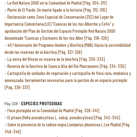
La Red Natura 2000 en la Comunidad de Madrid [Pág. 304-311]
Monte de El Pardo: Un monte ligado a la historia [Pág. 312-316]
Declaración como Zona Especial de Conservación (ZEC) del Lugar de
Importancia Comunitaria (LIC) “Cuencas de los ríos Alberche y Cofio” y
aprobación del Plan de Gestión del Espacio Protegido Red Natura 2000
denominado “Cuencas y Encinares de los ríos Alber [Pág. 318-326]
40.º Aniversario del Programa Hombre y Biosfera (MAB). Hacia la sostenibilidad
desde las reservas de la biosfera [Pág. 327-329]
La sierra del Rincón es reserva de la biosfera [Pág. 330-333]
Reserva de la biosfera de Cuenca Alta del Río Manzanares [Pág. 334-335]
Cartografía de unidades de vegetación y cartografía de flora rara, endémica y
amenazada: herramientas necesarias para la gestión de un espacio protegido
[Pág. 336-337]
Pág. 338 -
ESPECIES PROTEGIDAS
Flora protegida en la Comunidad de Madrid [Pág. 338-341]
El pítano (Vella pseudocytisus L. subsp. pseudocytisus) [Pág. 342-345]
Sobre la presencia de la sabina negra (Juniperus phoenicea L.) en Madrid [Pág.
346-349]