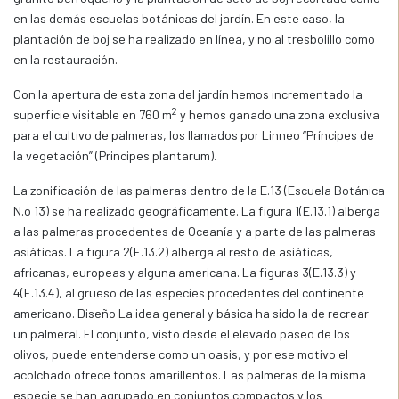
en las demás escuelas botánicas del jardín. En este caso, la
plantación de boj se ha realizado en línea, y no al tresbolillo como
en la restauración.
Con la apertura de esta zona del jardín hemos incrementado la
2
superficie visitable en 760 m
y hemos ganado una zona exclusiva
para el cultivo de palmeras, los llamados por Linneo “Príncipes de
la vegetación” (Principes plantarum).
La zonificación de las palmeras dentro de la E.13 (Escuela Botánica
N.o 13) se ha realizado geográficamente. La figura 1(E.13.1) alberga
a las palmeras procedentes de Oceanía y a parte de las palmeras
asiáticas. La figura 2(E.13.2) alberga al resto de asiáticas,
africanas, europeas y alguna americana. La figuras 3(E.13.3) y
4(E.13.4), al grueso de las especies procedentes del continente
americano. Diseño La idea general y básica ha sido la de recrear
un palmeral. El conjunto, visto desde el elevado paseo de los
olivos, puede entenderse como un oasis, y por ese motivo el
acolchado ofrece tonos amarillentos. Las palmeras de la misma
especie se han agrupado en conjuntos compactos y los