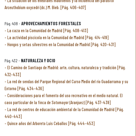
La situación de los enebrales madrileños y la incidencia del parásito
Arceuthobium oxycedri (dc.) M. Bieb. [Pág. 406-407]
Pág. 408 -
APROVECHAMIENTOS FORESTALES
La caza en la Comunidad de Madrid [Pág. 408-413]
La actividad piscícola en la Comunidad de Madrid [Pág. 414-419]
Hongos y setas silvestres en la Comunidad de Madrid [Pág. 420-431]
Pág. 432 -
NATURALEZA Y OCIO
El Camino de Santiago de Madrid: arte, cultura, naturaleza y tradición [Pág.
432-433]
La red de sendas del Parque Regional del Curso Medio del río Guadarrama y su
Entorno [Pág. 434-436]
Consideraciones para el fomento del uso recreativo en el medio natural. El
caso particular de la finca de Sotomayor (Aranjuez) [Pág. 437-439]
La red de centros de educación ambiental de la Comunidad de Madrid [Pág.
440-443]
Quince años del Arboreto Luis Ceballos [Pág. 444-453]