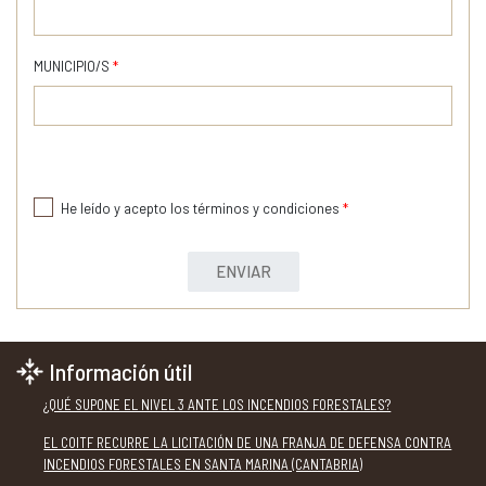
MUNICIPIO/S
*
He leído y acepto los términos y condiciones
*
ENVIAR
Información útil
¿QUÉ SUPONE EL NIVEL 3 ANTE LOS INCENDIOS FORESTALES?
EL COITF RECURRE LA LICITACIÓN DE UNA FRANJA DE DEFENSA CONTRA
INCENDIOS FORESTALES EN SANTA MARINA (CANTABRIA)