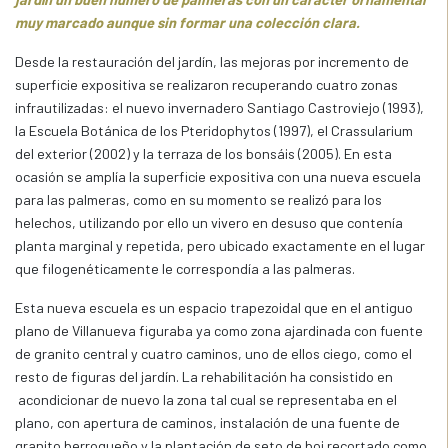
muy marcado aunque sin formar una colección clara.
Desde la restauración del jardín, las mejoras por incremento de
superficie expositiva se realizaron recuperando cuatro zonas
infrautilizadas: el nuevo invernadero Santiago Castroviejo (1993),
la Escuela Botánica de los Pteridophytos (1997), el Crassularium
del exterior (2002) y la terraza de los bonsáis (2005). En esta
ocasión se amplía la superficie expositiva con una nueva escuela
para las palmeras, como en su momento se realizó para los
helechos, utilizando por ello un vivero en desuso que contenía
planta marginal y repetida, pero ubicado exactamente en el lugar
que filogenéticamente le correspondía a las palmeras.
Esta nueva escuela es un espacio trapezoidal que en el antiguo
plano de Villanueva figuraba ya como zona ajardinada con fuente
de granito central y cuatro caminos, uno de ellos ciego, como el
resto de figuras del jardín. La rehabilitación ha consistido en
acondicionar de nuevo la zona tal cual se representaba en el
plano, con apertura de caminos, instalación de una fuente de
granito berroqueño y la plantación de seto de boj recortado como