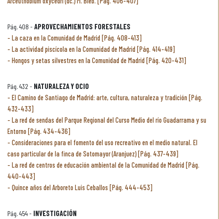
Arceuthobium oxycedri (dc.) M. Bieb. [Pág. 406-407]
Pág. 408 -
APROVECHAMIENTOS FORESTALES
La caza en la Comunidad de Madrid [Pág. 408-413]
La actividad piscícola en la Comunidad de Madrid [Pág. 414-419]
Hongos y setas silvestres en la Comunidad de Madrid [Pág. 420-431]
Pág. 432 -
NATURALEZA Y OCIO
El Camino de Santiago de Madrid: arte, cultura, naturaleza y tradición [Pág.
432-433]
La red de sendas del Parque Regional del Curso Medio del río Guadarrama y su
Entorno [Pág. 434-436]
Consideraciones para el fomento del uso recreativo en el medio natural. El
caso particular de la finca de Sotomayor (Aranjuez) [Pág. 437-439]
La red de centros de educación ambiental de la Comunidad de Madrid [Pág.
440-443]
Quince años del Arboreto Luis Ceballos [Pág. 444-453]
Pág. 454 -
INVESTIGACIÓN