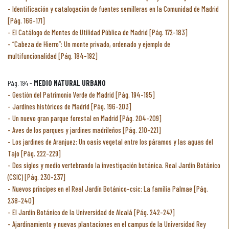
Identificación y catalogación de fuentes semilleras en la Comunidad de Madrid
[Pág. 166-171]
El Catálogo de Montes de Utilidad Pública de Madrid [Pág. 172-183]
“Cabeza de Hierro”: Un monte privado, ordenado y ejemplo de
multifuncionalidad [Pág. 184-192]
Pág. 194 -
MEDIO NATURAL URBANO
Gestión del Patrimonio Verde de Madrid [Pág. 194-195]
Jardines históricos de Madrid [Pág. 196-203]
Un nuevo gran parque forestal en Madrid [Pág. 204-209]
Aves de los parques y jardines madrileños [Pág. 210-221]
Los jardines de Aranjuez: Un oasis vegetal entre los páramos y las aguas del
Tajo [Pág. 222-229]
Dos siglos y medio vertebrando la investigación botánica. Real Jardín Botánico
(CSIC) [Pág. 230-237]
Nuevos príncipes en el Real Jardín Botánico-csic: La familia Palmae [Pág.
238-240]
El Jardín Botánico de la Universidad de Alcalá [Pág. 242-247]
Ajardinamiento y nuevas plantaciones en el campus de la Universidad Rey