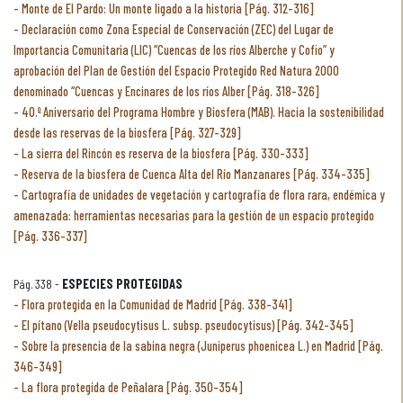
Monte de El Pardo: Un monte ligado a la historia [Pág. 312-316]
Declaración como Zona Especial de Conservación (ZEC) del Lugar de
Importancia Comunitaria (LIC) “Cuencas de los ríos Alberche y Cofio” y
aprobación del Plan de Gestión del Espacio Protegido Red Natura 2000
denominado “Cuencas y Encinares de los ríos Alber [Pág. 318-326]
40.º Aniversario del Programa Hombre y Biosfera (MAB). Hacia la sostenibilidad
desde las reservas de la biosfera [Pág. 327-329]
La sierra del Rincón es reserva de la biosfera [Pág. 330-333]
Reserva de la biosfera de Cuenca Alta del Río Manzanares [Pág. 334-335]
Cartografía de unidades de vegetación y cartografía de flora rara, endémica y
amenazada: herramientas necesarias para la gestión de un espacio protegido
[Pág. 336-337]
Pág. 338 -
ESPECIES PROTEGIDAS
Flora protegida en la Comunidad de Madrid [Pág. 338-341]
El pítano (Vella pseudocytisus L. subsp. pseudocytisus) [Pág. 342-345]
Sobre la presencia de la sabina negra (Juniperus phoenicea L.) en Madrid [Pág.
346-349]
La flora protegida de Peñalara [Pág. 350-354]